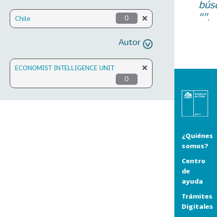
bús
“”.
Chile
0
Autor
ECONOMIST INTELLIGENCE UNIT
0
¿Quiénes
somos?
Centro
de
ayuda
Trámites
Digitales