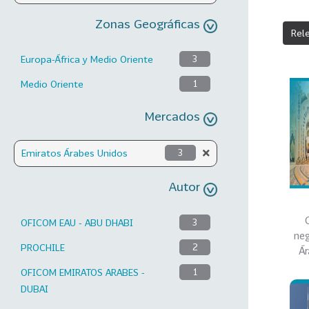
Zonas Geográficas
Rel
Europa-África y Medio Oriente
3
Medio Oriente
1
Mercados
Emiratos Árabes Unidos
3
Autor
OFICOM EAU - ABU DHABI
3
neg
PROCHILE
2
Ár
OFICOM EMIRATOS ARABES -
1
DUBAI