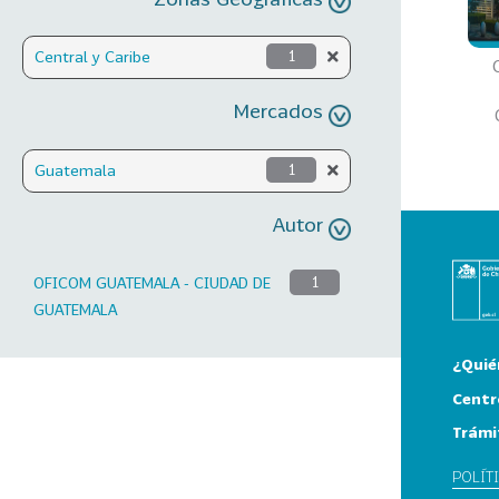
Central y Caribe
1
Mercados
Guatemala
1
Autor
OFICOM GUATEMALA - CIUDAD DE
1
GUATEMALA
¿Quié
Centr
Trámi
POLÍT