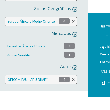
Zonas Geográficas
Europa-África y Medio Oriente
4
Mercados
Emiratos Árabes Unidos
3
¿Quié
Centr
Arabia Saudita
1
Trámi
Autor
POLÍT
OFICOM EAU - ABU DHABI
4
In