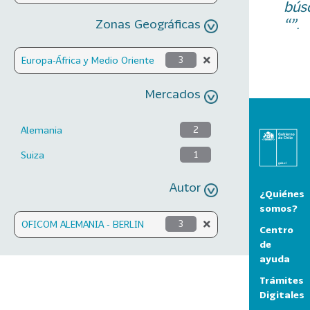
bús
“”.
Zonas Geográficas
Europa-África y Medio Oriente
3
Mercados
Alemania
2
Suiza
1
Autor
¿Quiénes
somos?
OFICOM ALEMANIA - BERLIN
3
Centro
de
ayuda
Trámites
Digitales