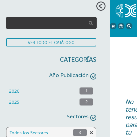
VER TODO EL CATÁLOGO
CATEGORÍAS
Año Publicación
2026
1
No
2025
2
ten
Sectores
res
par
tu
Todos los Sectores
3