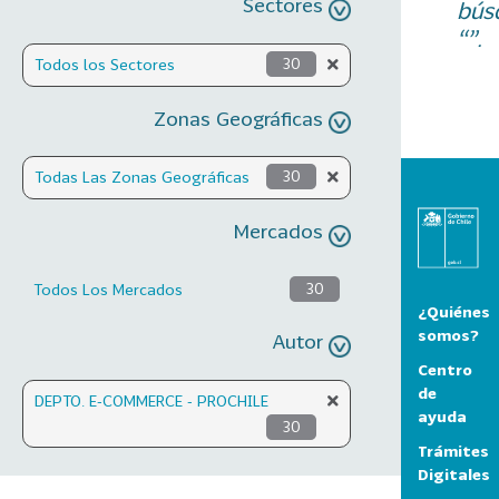
Sectores
bús
“”.
Todos los Sectores
30
Zonas Geográficas
Todas Las Zonas Geográficas
30
Mercados
Todos Los Mercados
30
¿Quiénes
somos?
Autor
Centro
de
DEPTO. E-COMMERCE - PROCHILE
ayuda
30
Trámites
Digitales