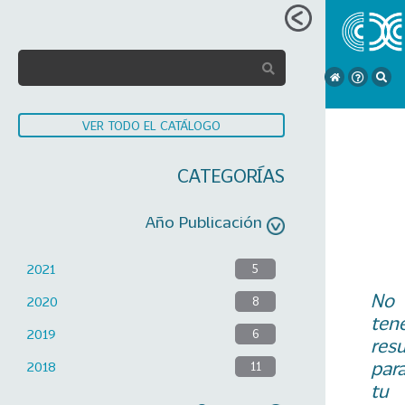
VER TODO EL CATÁLOGO
CATEGORÍAS
Año Publicación
2021
5
No
2020
8
ten
2019
6
res
par
2018
11
tu