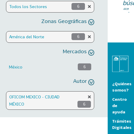
bús
Todos los Sectores
6
“”.
Zonas Geográficas
América del Norte
6
Mercados
México
6
Autor
¿Quiénes
somos?
OFICOM MEXICO - CIUDAD
Centro
MÉXICO
6
de
ayuda
Trámites
Digitales