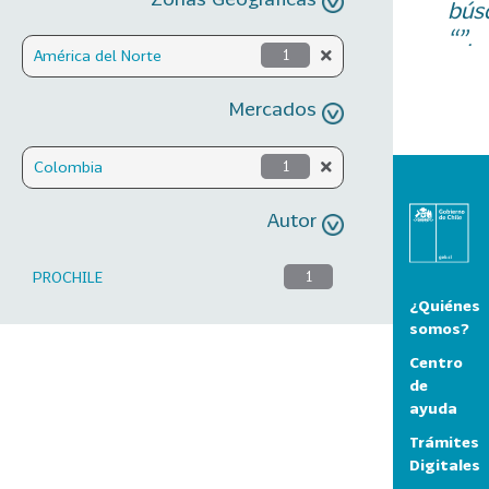
bús
“”.
América del Norte
1
Mercados
Colombia
1
Autor
PROCHILE
1
¿Quiénes
somos?
Centro
de
ayuda
Trámites
Digitales