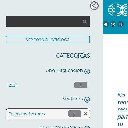
VER TODO EL CATÁLOGO
CATEGORÍAS
Año Publicación
2024
1
No
Sectores
ten
res
Todos los Sectores
1
par
tu
Zonas Geográficas