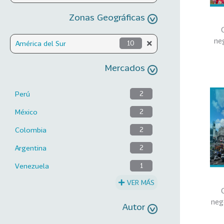
Zonas Geográficas
ne
América del Sur
10
Mercados
Perú
2
México
2
Colombia
2
Argentina
2
Venezuela
1
VER MÁS
neg
Autor