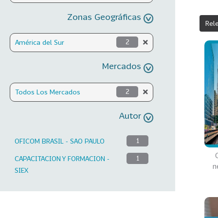
Zonas Geográficas
Rel
América del Sur
2
Mercados
Todos Los Mercados
2
Autor
OFICOM BRASIL - SAO PAULO
1
CAPACITACION Y FORMACION -
1
n
SIEX