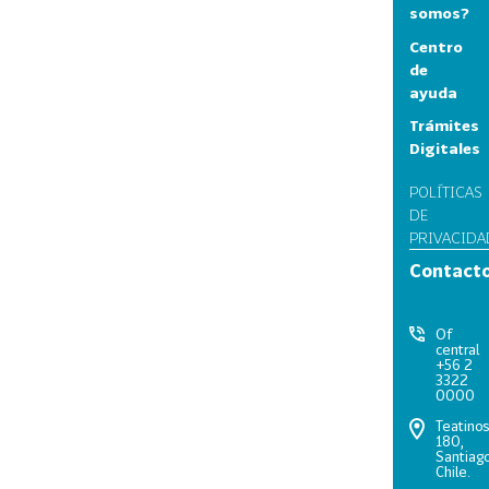
somos?
Centro
de
ayuda
Trámites
Digitales
POLÍTICAS
DE
PRIVACIDA
Contact
Of
central
+56 2
3322
0000
Teatino
180,
Santiago
Chile.