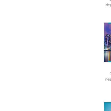
Ne
neg