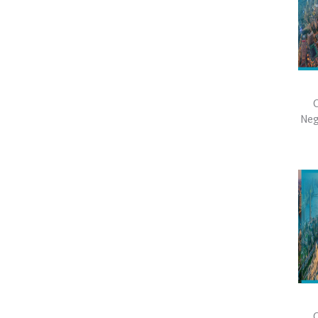
C
Neg
C