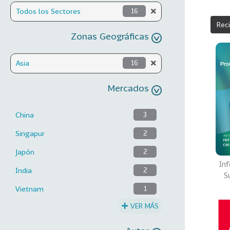
Todos los Sectores
16
Rec
Zonas Geográficas
Asia
16
Mercados
China
3
Singapur
2
Japón
2
Inf
India
2
S
Vietnam
1
VER MÁS