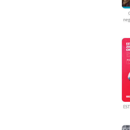
neg
ES