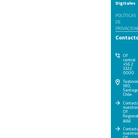
Digitales
POLÍTICAS
DE
PRIVACIDA
Contact
Of
central
+56 2
3322
0000
Teatino
180,
Santiago
Chile.
Contact
nuestra
Of.
Regiona
aquí
Contact
nuestra
Of.