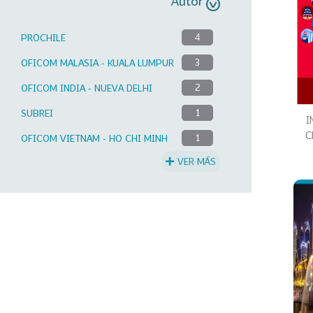
Autor
PROCHILE
4
OFICOM MALASIA - KUALA LUMPUR
3
OFICOM INDIA - NUEVA DELHI
2
SUBREI
1
I
C
OFICOM VIETNAM - HO CHI MINH
1
VER MÁS