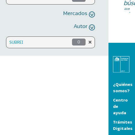
bús
“”.
Mercados
Autor
SUBREI
0
¿Quiénes
somos?
Centro
de
ayuda
Trámites
Digitales