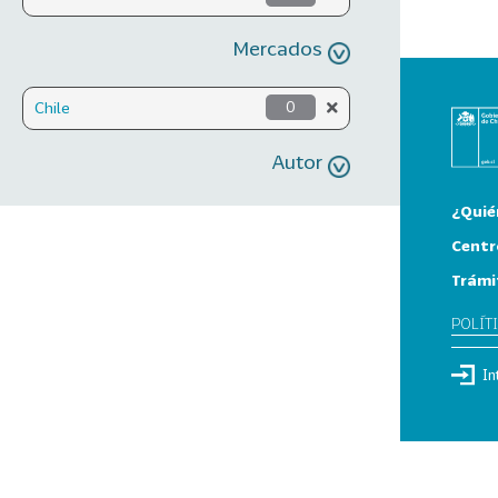
Mercados
Chile
0
Autor
¿Quié
Centr
Trámi
POLÍT
In