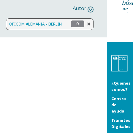
bús
Autor
“”.
OFICOM ALEMANIA - BERLIN
0
¿Quiénes
somos?
Centro
de
ayuda
Trámites
Digitales