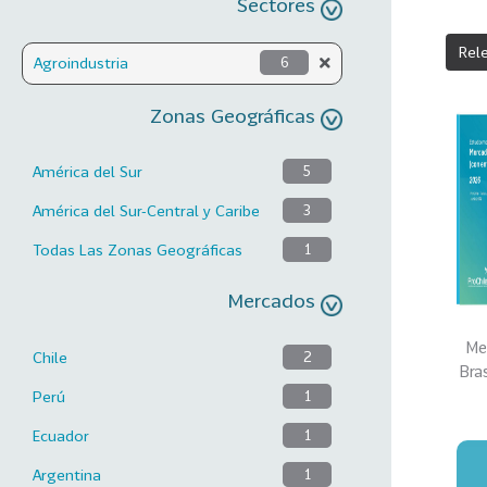
Sectores
Rel
Agroindustria
6
Zonas Geográficas
América del Sur
5
América del Sur-Central y Caribe
3
Todas Las Zonas Geográficas
1
Mercados
Me
Chile
2
Bra
Perú
1
Ecuador
1
Argentina
1