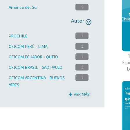
América del Sur
1
Autor
PROCHILE
1
OFICOM PERÚ - LIMA
1
T
OFICOM ECUADOR - QUITO
1
Exp
OFICOM BRASIL - SAO PAULO
1
L
OFICOM ARGENTINA - BUENOS
1
AIRES
VER MÁS