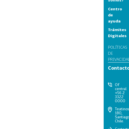
Centro
de
ayuda
Trámites
Digitales
POLÍTICAS
DE
PRIVACIDA
Contact
Of
central
+56 2
3322
0000
Teatino
180,
Santiago
Chile.