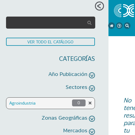
VER TODO EL CATÁLOGO
CATEGORÍAS
Año Publicación
Sectores
No
Agroindustria
0
ten
res
Zonas Geográficas
par
tu
Mercados