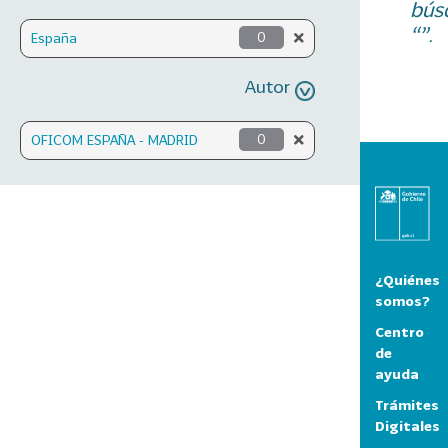
bús
“”.
España
0
Autor
OFICOM ESPAÑA - MADRID
0
¿Quiénes
somos?
Centro
de
ayuda
Trámites
Digitales