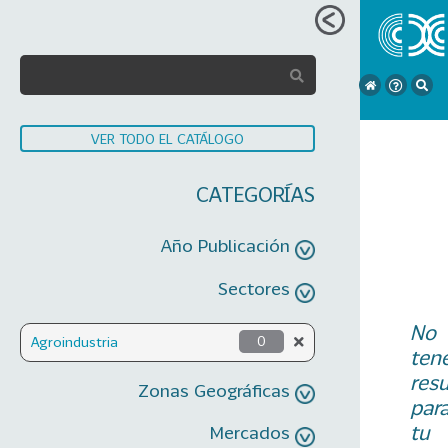
VER TODO EL CATÁLOGO
CATEGORÍAS
Año Publicación
Sectores
No
Agroindustria
0
ten
res
Zonas Geográficas
par
tu
Mercados