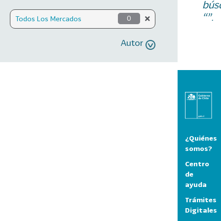
bús
“”.
Todos Los Mercados
0
Autor
¿Quiénes
somos?
Centro
de
ayuda
Trámites
Digitales