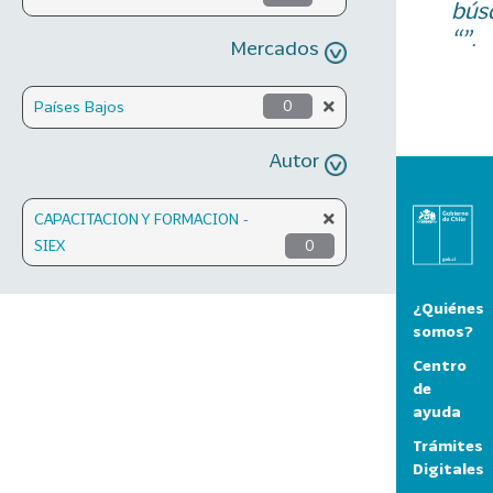
bús
“”.
Mercados
Países Bajos
0
Autor
CAPACITACION Y FORMACION -
SIEX
0
¿Quiénes
somos?
Centro
de
ayuda
Trámites
Digitales