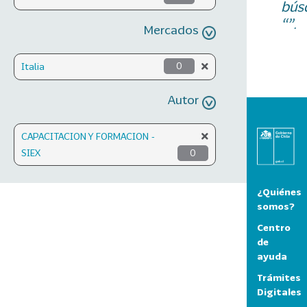
bús
“”.
Mercados
Italia
0
Autor
CAPACITACION Y FORMACION -
SIEX
0
¿Quiénes
somos?
Centro
de
ayuda
Trámites
Digitales