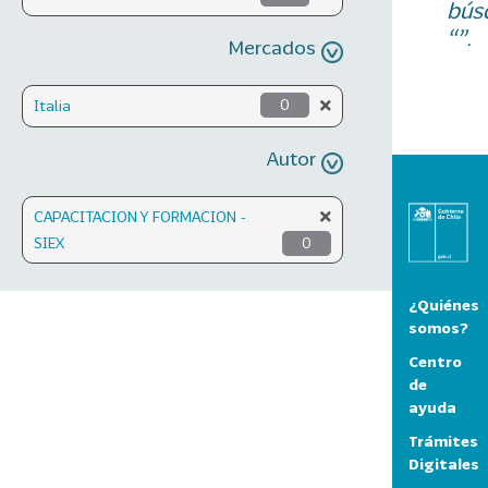
bús
“”.
Mercados
Italia
0
Autor
CAPACITACION Y FORMACION -
SIEX
0
¿Quiénes
somos?
Centro
de
ayuda
Trámites
Digitales