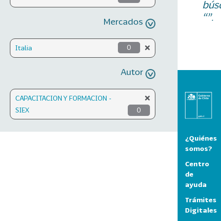
bús
“”.
Mercados
Italia
0
Autor
CAPACITACION Y FORMACION -
SIEX
0
¿Quiénes
somos?
Centro
de
ayuda
Trámites
Digitales