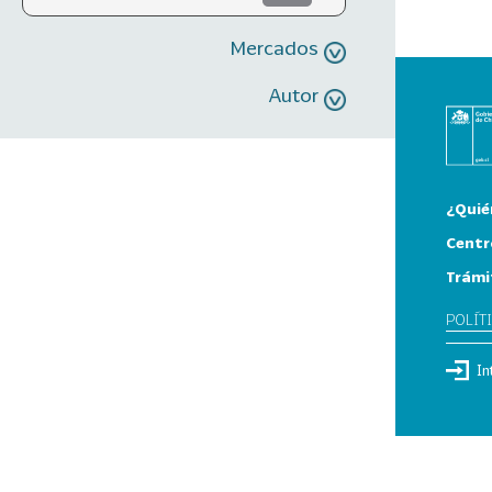
Mercados
Autor
¿Quié
Centr
Trámi
POLÍT
In