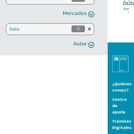
bús
“”.
Mercados
Italia
0
Autor
¿Quiénes
somos?
Centro
de
ayuda
Trámites
Digitales