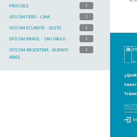
PROCHILE
1
OFICOM PERÚ - LIMA
1
OFICOM ECUADOR - QUITO
1
OFICOM BRASIL - SAO PAULO
1
OFICOM ARGENTINA - BUENOS
1
AIRES
¿Quié
Centr
Trámi
POLÍT
In