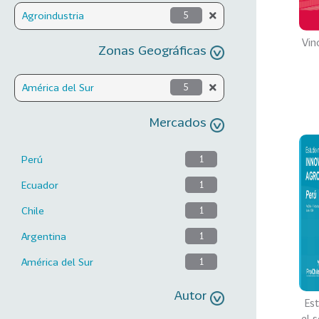
Agroindustria
5
Vin
Zonas Geográficas
América del Sur
5
Mercados
Perú
1
Ecuador
1
Chile
1
Argentina
1
América del Sur
1
Autor
Es
el 