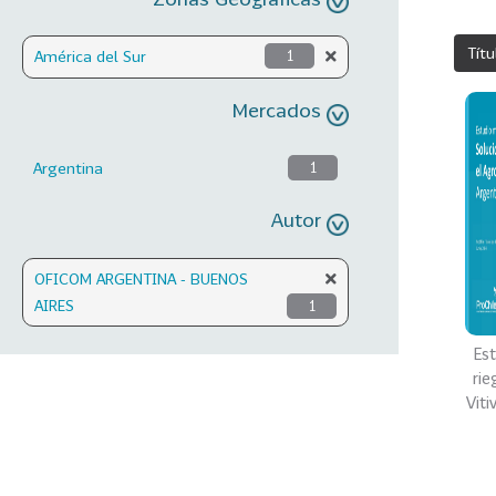
Títu
América del Sur
1
Mercados
Argentina
1
Autor
OFICOM ARGENTINA - BUENOS
AIRES
1
Es
rie
Viti