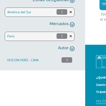
América del Sur
1
Es
el 
Mercados
Perú
1
Autor
OFICOM PERÚ - LIMA
1
¿Quié
Centr
Trámi
POLÍT