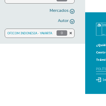
Mercados
Autor
OFICOM INDONESIA - YAKARTA
0
¿Quié
Centr
Trámi
POLÍT
In