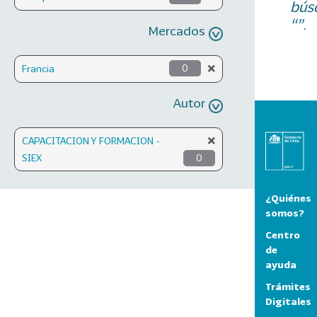
bús
“”.
Mercados
Francia
0
Autor
CAPACITACION Y FORMACION -
SIEX
0
¿Quiénes
somos?
Centro
de
ayuda
Trámites
Digitales