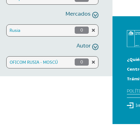
Mercados
Rusia
0
Autor
¿Quié
OFICOM RUSIA - MOSCÚ
0
Centr
Trámi
POLÍT
In