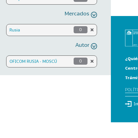
Mercados
Rusia
0
Autor
¿Quié
OFICOM RUSIA - MOSCÚ
0
Centr
Trámi
POLÍT
In