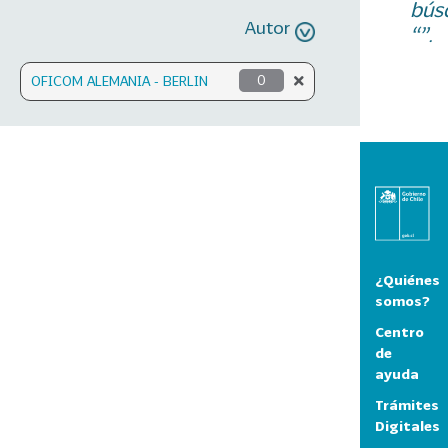
bús
Autor
“”.
OFICOM ALEMANIA - BERLIN
0
¿Quiénes
somos?
Centro
de
ayuda
Trámites
Digitales