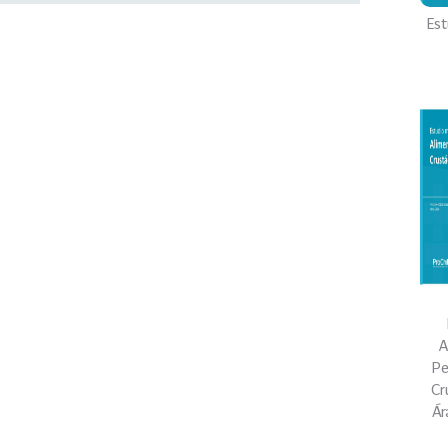
Est
A
Pe
Cr
Ár