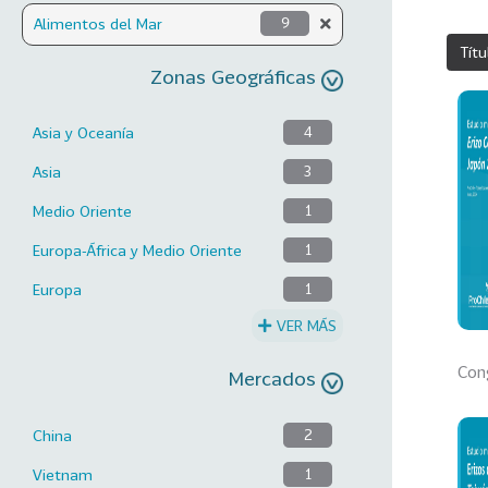
Alimentos del Mar
9
Títu
Zonas Geográficas
Asia y Oceanía
4
Asia
3
Medio Oriente
1
Europa-África y Medio Oriente
1
Europa
1
VER MÁS
Con
Mercados
China
2
Vietnam
1