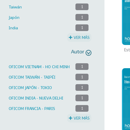
Taiwán
1
Japón
1
India
1
VER MÁS
Est
Autor
OFICOM VIETNAM - HO CHI MINH
1
OFICOM TAIWÁN - TAIPÉI
1
OFICOM JAPÓN - TOKIO
1
OFICOM INDIA - NUEVA DELHI
1
OFICOM FRANCIA - PARIS
1
VER MÁS