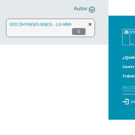
Autor
OFICOM PAISES BAJOS - LA HAYA
0
¿Quié
Centr
Trámi
POLÍT
In