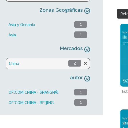
Zonas Geográficas
Rel
Asia y Oceanía
1
Asia
1
Mercados
China
2
Autor
Est
OFICOM CHINA - SHANGHÁI
1
OFICOM CHINA - BEIJING
1