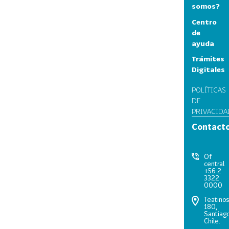
somos?
Centro
de
ayuda
Trámites
Digitales
POLÍTICAS
DE
PRIVACIDA
Contact
Of
central
+56 2
3322
0000
Teatino
180,
Santiago
Chile.