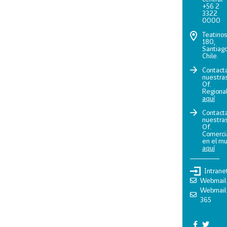
+56 2
3322
0000
Teatino
180,
Santiago
Chile.
Contact
nuestra
Of.
Regiona
aquí
Contact
nuestra
Of.
Comerci
en el m
aquí
Intrane
Webmail
Webmail
365