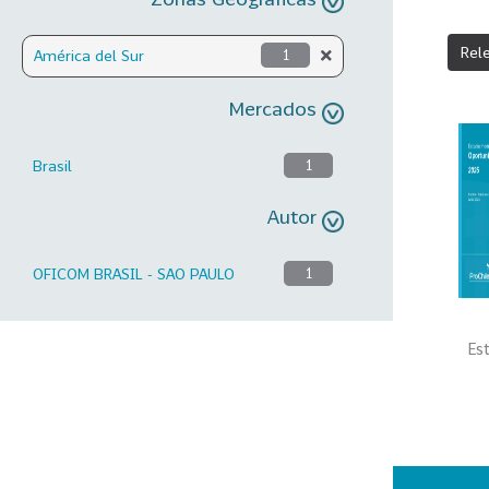
Rel
América del Sur
1
Mercados
Brasil
1
Autor
OFICOM BRASIL - SAO PAULO
1
Es