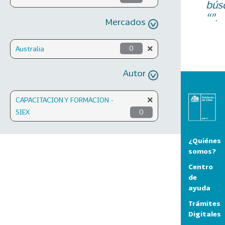
bús
“”.
Mercados
Australia
0
Autor
CAPACITACION Y FORMACION -
SIEX
0
¿Quiénes
somos?
Centro
de
ayuda
Trámites
Digitales