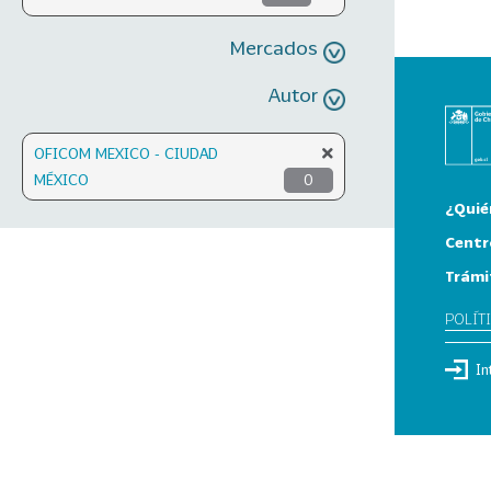
Mercados
Autor
OFICOM MEXICO - CIUDAD
MÉXICO
0
¿Quié
Centr
Trámi
POLÍT
In