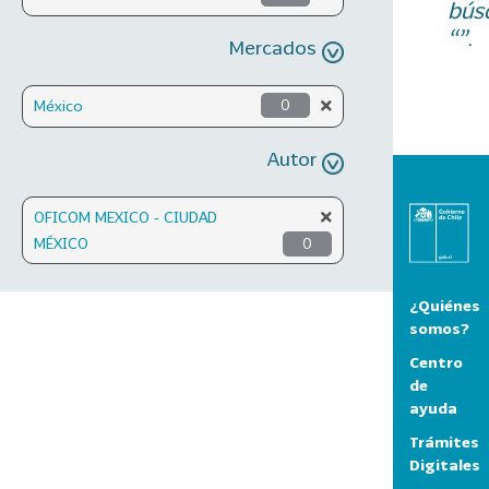
bús
“”.
Mercados
México
0
Autor
OFICOM MEXICO - CIUDAD
MÉXICO
0
¿Quiénes
somos?
Centro
de
ayuda
Trámites
Digitales