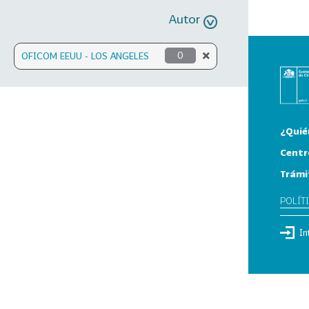
Autor
OFICOM EEUU - LOS ANGELES
0
¿Quié
Centr
Trámi
POLÍT
In