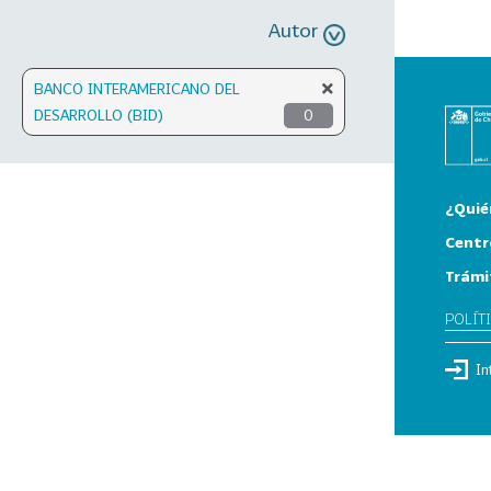
Autor
BANCO INTERAMERICANO DEL
DESARROLLO (BID)
0
¿Quié
Centr
Trámi
POLÍT
In