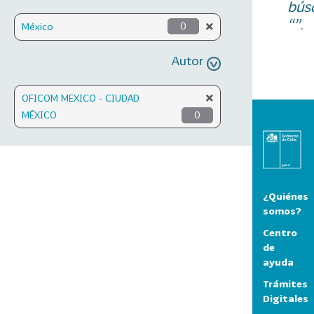
bús
“”.
México
0
Autor
OFICOM MEXICO - CIUDAD
MÉXICO
0
¿Quiénes
somos?
Centro
de
ayuda
Trámites
Digitales