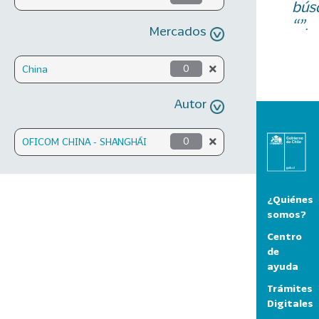
bús
“”.
Mercados
China
0
Autor
OFICOM CHINA - SHANGHÁI
0
¿Quiénes
somos?
Centro
de
ayuda
Trámites
Digitales