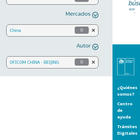
bús
“”.
Mercados
China
0
Autor
OFICOM CHINA - BEIJING
0
¿Quiénes
somos?
Centro
de
ayuda
Trámites
Digitales