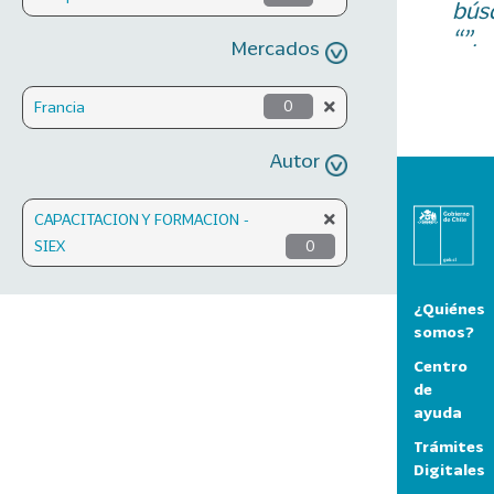
bús
“”.
Mercados
Francia
0
Autor
CAPACITACION Y FORMACION -
SIEX
0
¿Quiénes
somos?
Centro
de
ayuda
Trámites
Digitales