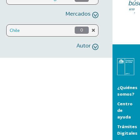
bús
“”.
Mercados
Chile
0
Autor
¿Quiénes
somos?
Centro
de
ayuda
Trámites
Digitales