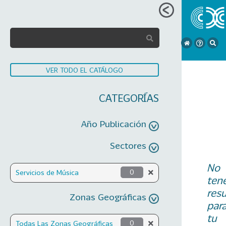
VER TODO EL CATÁLOGO
CATEGORÍAS
Año Publicación
Sectores
No
Servicios de Música
0
ten
res
Zonas Geográficas
par
tu
Todas Las Zonas Geográficas
0