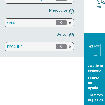
bús
“”.
Mercados
Chile
0
Autor
PROCHILE
0
¿Quiénes
somos?
Centro
de
ayuda
Trámites
Digitales