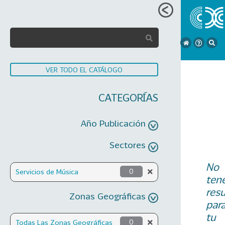
VER TODO EL CATÁLOGO
CATEGORÍAS
Año Publicación
Sectores
No
Servicios de Música
0
ten
res
Zonas Geográficas
par
tu
Todas Las Zonas Geográficas
0