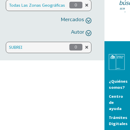
bús
Todas Las Zonas Geográficas
0
“”.
Mercados
Autor
SUBREI
0
¿Quiénes
somos?
Centro
de
ayuda
Trámites
Digitales