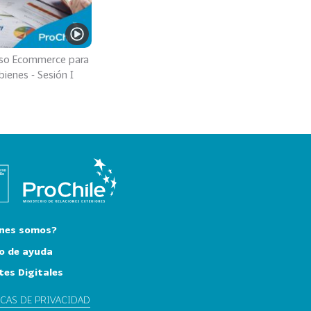
so Ecommerce para
bienes - Sesión I
nes somos?
o de ayuda
tes Digitales
ICAS DE PRIVACIDAD