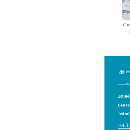
Cur
¿Quié
Centr
Trámi
POLÍT