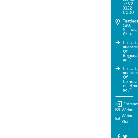
+56 2
3322
0000
Teatino
180,
Santiago
Chile.
Contact
nuestra
Of.
Regiona
aquí
Contact
nuestra
Of.
Comerci
en el m
aquí
Intrane
Webmail
Webmail
365