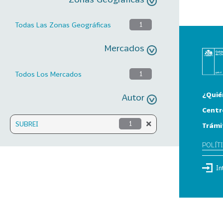
Todas Las Zonas Geográficas
1
Mercados
Todos Los Mercados
1
¿Quié
Autor
Centr
SUBREI
1
Trámi
POLÍT
In